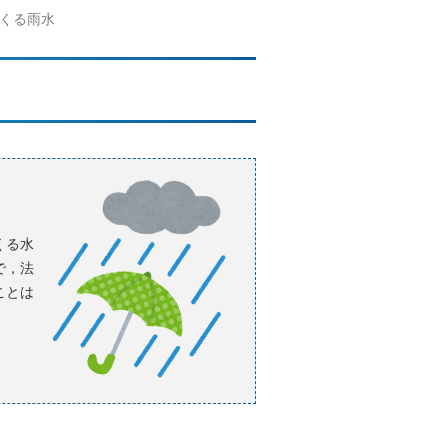
くる雨水
くる水
で，法
ことは