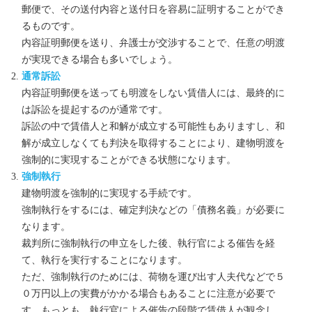
郵便で、その送付内容と送付日を容易に証明することができ
るものです。
内容証明郵便を送り、弁護士が交渉することで、任意の明渡
が実現できる場合も多いでしょう。
通常訴訟
内容証明郵便を送っても明渡をしない賃借人には、最終的に
は訴訟を提起するのが通常です。
訴訟の中で賃借人と和解が成立する可能性もありますし、和
解が成立しなくても判決を取得することにより、建物明渡を
強制的に実現することができる状態になります。
強制執行
建物明渡を強制的に実現する手続です。
強制執行をするには、確定判決などの「債務名義」が必要に
なります。
裁判所に強制執行の申立をした後、執行官による催告を経
て、執行を実行することになります。
ただ、強制執行のためには、荷物を運び出す人夫代などで５
０万円以上の実費がかかる場合もあることに注意が必要で
す。もっとも、執行官による催告の段階で賃借人が観念し