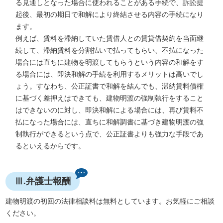
る見通しとなった場合に使われることがある手続で、訴訟提
起後、最初の期日で和解により終結させる内容の手続になり
ます。
例えば、賃料を滞納していた賃借人との賃貸借契約を当面継
続して、滞納賃料を分割払いで払ってもらい、不払になった
場合には直ちに建物を明渡してもらうという内容の和解をす
る場合には、即決和解の手続を利用するメリットは高いでし
ょう。すなわち、公正証書で和解を結んでも、滞納賃料債権
に基づく差押えはできても、建物明渡の強制執行をすること
はできないのに対し、即決和解による場合には、再び賃料不
払になった場合には、直ちに和解調書に基づき建物明渡の強
制執行ができるという点で、公正証書よりも強力な手段であ
るといえるからです。
Ⅲ.弁護士報酬
建物明渡の初回の法律相談料は無料としています。お気軽にご相談
ください。