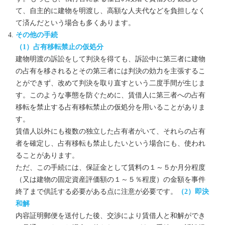
て、自主的に建物を明渡し、高額な人夫代などを負担しなく
て済んだという場合も多くあります。
その他の手続
（1）占有移転禁止の仮処分
建物明渡の訴訟をして判決を得ても、訴訟中に第三者に建物
の占有を移されるとその第三者には判決の効力を主張するこ
とができず、改めて判決を取り直すという二度手間が生じま
す。このような事態を防ぐために、賃借人に第三者への占有
移転を禁止する占有移転禁止の仮処分を用いることがありま
す。
賃借人以外にも複数の独立した占有者がいて、それらの占有
者を確定し、占有移転も禁止したいという場合にも、使われ
ることがあります。
ただ、この手続には、保証金として賃料の１～５か月分程度
（又は建物の固定資産評価額の１～５％程度）の金額を事件
終了まで供託する必要がある点に注意が必要です。
（2）即決
和解
内容証明郵便を送付した後、交渉により賃借人と和解ができ