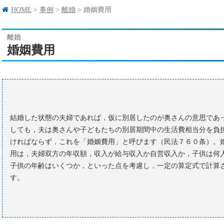
HOME
>
事例
>
離婚
>
婚姻費用
離婚
婚姻費用
結婚した状態の夫婦であれば，仮に別居したのが奥さんの意思であ
しても，夫は奥さんや子どもたちの別居期間中の生活費相当分を負
ければならず，これを「婚姻費用」と呼びます（民法７６０条）。
用は，夫婦双方の年収額，収入が給与収入か自営収入か，子供は何
子供の年齢はいくつか，といった点を考慮し，一定の算定式で計算
す。