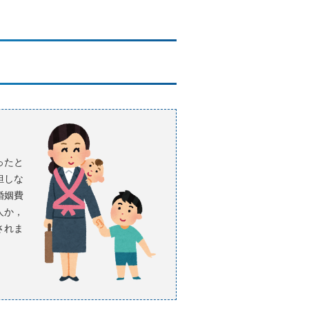
ったと
担しな
婚姻費
人か，
されま