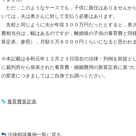
ただ，このようなケースでも，子供に責任はありませんから
いては，夫は奥さんに対して支払う必要はあります。
先程と同じように夫が年収３００万円だったとすると，奥さ
費相当分は，幅はあるのですが，離婚後の子供の養育費と同
算定表」参照），月額５万８０００円くらいになると思われ
※本記載は令和元年１２月２３日現在の法律・判例を前提と
に裁判所から発表された養育費・婚姻費用の新算定表に基づ
の変更につきましてはご自身でお調べください。
養育費算定表
法律相談事例一覧に戻る