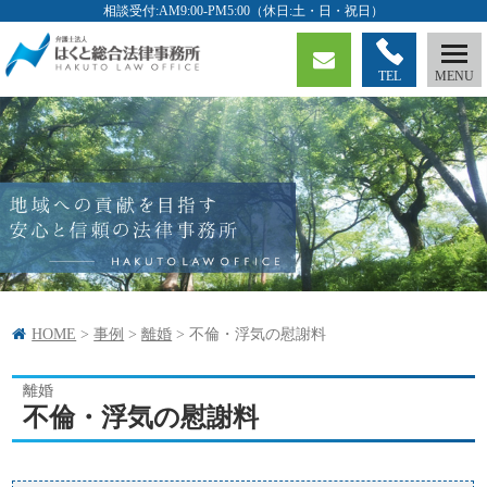
TEL
HOME
>
事例
>
離婚
>
不倫・浮気の慰謝料
離婚
不倫・浮気の慰謝料