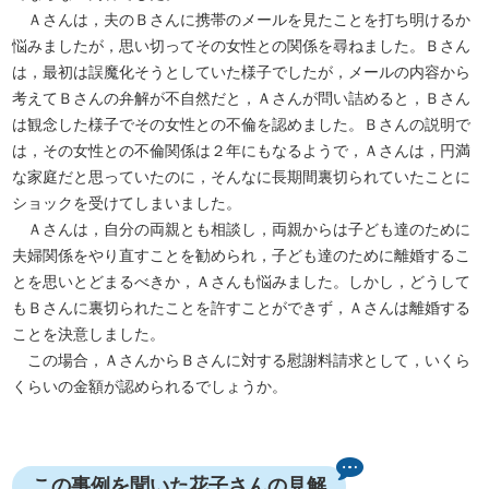
Ａさんは，夫のＢさんに携帯のメールを見たことを打ち明けるか
悩みましたが，思い切ってその女性との関係を尋ねました。Ｂさん
は，最初は誤魔化そうとしていた様子でしたが，メールの内容から
考えてＢさんの弁解が不自然だと，Ａさんが問い詰めると，Ｂさん
は観念した様子でその女性との不倫を認めました。Ｂさんの説明で
は，その女性との不倫関係は２年にもなるようで，Ａさんは，円満
な家庭だと思っていたのに，そんなに長期間裏切られていたことに
ショックを受けてしまいました。
Ａさんは，自分の両親とも相談し，両親からは子ども達のために
夫婦関係をやり直すことを勧められ，子ども達のために離婚するこ
とを思いとどまるべきか，Ａさんも悩みました。しかし，どうして
もＢさんに裏切られたことを許すことができず，Ａさんは離婚する
ことを決意しました。
この場合，ＡさんからＢさんに対する慰謝料請求として，いくら
くらいの金額が認められるでしょうか。
この事例を聞いた花子さんの見解