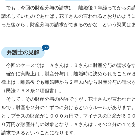
でも，今回の財産分与の請求は，離婚後１年経ってからの請
請求していたのであれば，花子さんの言われるとおりのよう
った後から，財産分与の請求ができるのかな，という疑問は
弁護士の見解
今回のケースでは，Ａさんは，Ｂさんに財産分与の請求をす
確かに実際上は，財産分与は，離婚時に決められることがほ
律上は，離婚後でも離婚時から２年以内なら財産分与の請求
（民法７６８条２項但書）。
そして，その財産分与の内容ですが，花子さんが言われたと
ルで，財産を２分の１ずつに分けるというルールがあります
と，プラスの財産が１０００万円で，マイナスの財産が６０
０万円が財産分与の対象となり，Ａさんは，その２分の１で
請求できるということになります。