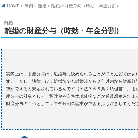
HOME
>
事例
>
離婚
>
離婚の財産分与（時効・年金分割）
離婚
離婚の財産分与（時効・年金分割）
実際上は，財産分与は，離婚時に決められることがほとんどではあ
す。しかし，法律上は，離婚後でも離婚時から２年以内なら財産分
求ができると規定されているんです（民法７６８条２項但書）。ま
産分与の対象として，預貯金や自宅土地建物などが通常想定されま
財産分与の１つとして，年金分割の請求ができる点も注意してくだ