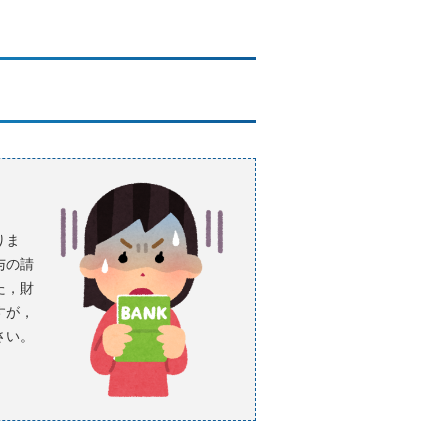
りま
与の請
た，財
すが，
さい。