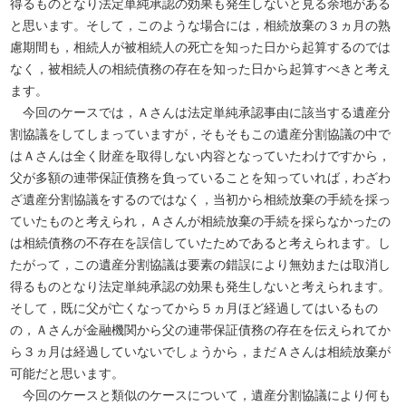
得るものとなり法定単純承認の効果も発生しないと見る余地がある
と思います。そして，このような場合には，相続放棄の３ヵ月の熟
慮期間も，相続人が被相続人の死亡を知った日から起算するのでは
なく，被相続人の相続債務の存在を知った日から起算すべきと考え
ます。
今回のケースでは，Ａさんは法定単純承認事由に該当する遺産分
割協議をしてしまっていますが，そもそもこの遺産分割協議の中で
はＡさんは全く財産を取得しない内容となっていたわけですから，
父が多額の連帯保証債務を負っていることを知っていれば，わざわ
ざ遺産分割協議をするのではなく，当初から相続放棄の手続を採っ
ていたものと考えられ，Ａさんが相続放棄の手続を採らなかったの
は相続債務の不存在を誤信していたためであると考えられます。し
たがって，この遺産分割協議は要素の錯誤により無効または取消し
得るものとなり法定単純承認の効果も発生しないと考えられます。
そして，既に父が亡くなってから５ヵ月ほど経過してはいるもの
の，Ａさんが金融機関から父の連帯保証債務の存在を伝えられてか
ら３ヵ月は経過していないでしょうから，まだＡさんは相続放棄が
可能だと思います。
今回のケースと類似のケースについて，遺産分割協議により何も