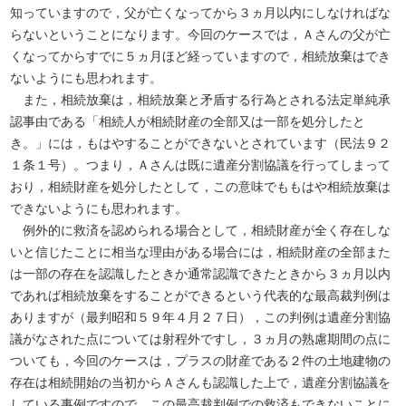
知っていますので，父が亡くなってから３ヵ月以内にしなければな
らないということになります。今回のケースでは，Ａさんの父が亡
くなってからすでに５ヵ月ほど経っていますので，相続放棄はでき
ないようにも思われます。
また，相続放棄は，相続放棄と矛盾する行為とされる法定単純承
認事由である「相続人が相続財産の全部又は一部を処分したと
き。」には，もはやすることができないとされています（民法９２
１条１号）。つまり，Ａさんは既に遺産分割協議を行ってしまって
おり，相続財産を処分したとして，この意味でももはや相続放棄は
できないようにも思われます。
例外的に救済を認められる場合として，相続財産が全く存在しな
いと信じたことに相当な理由がある場合には，相続財産の全部また
は一部の存在を認識したときか通常認識できたときから３ヵ月以内
であれば相続放棄をすることができるという代表的な最高裁判例は
ありますが（最判昭和５９年４月２７日），この判例は遺産分割協
議がなされた点については射程外ですし，３ヵ月の熟慮期間の点に
ついても，今回のケースは，プラスの財産である２件の土地建物の
存在は相続開始の当初からＡさんも認識した上で，遺産分割協議を
している事例ですので，この最高裁判例での救済もできないことに