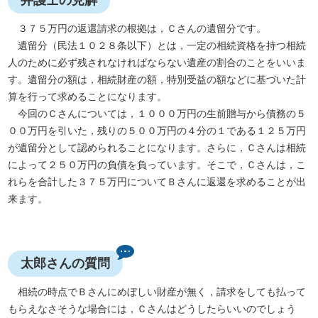
弁護士の見解
３７５万円の返還請求の根拠は，Ｃさんの遺留分です。
遺留分（民法１０２８条以下）とは，一定の相続資格を持つ相続
人のために必ず残されなければならない遺産の割合のことをいいま
す。遺留分の額は，相続財産の額，特別受益の額などに基づいた計
算を行って求めることになります。
今回のＣさんについては，１０００万円の生前贈与から債務の５
００万円を引いた，残りの５００万円の４分の１である１２５万円
が遺留分として認められることになります。さらに，Ｃさんは相続
によって２５０万円の負債を負っています。そこで，Ｃさんは，こ
れらを合計した３７５万円についてＢさんに返還を求めることが出
来ます。
太郎さんの質問
相続の時点でＢさんにめぼしい財産が無く，請求をしても払って
もらえなさそうな場合には，Ｃさんはどうしたらいいのでしょう