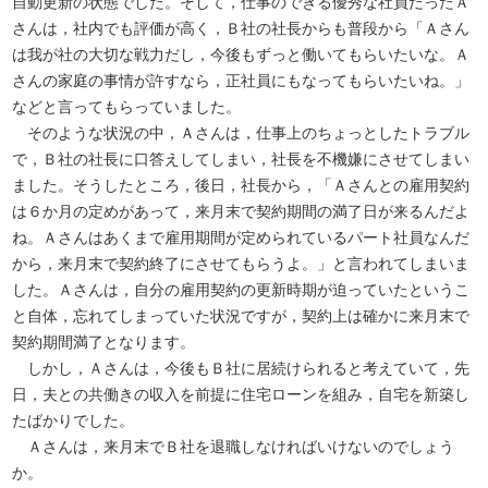
自動更新の状態でした。そして，仕事のできる優秀な社員だったＡ
さんは，社内でも評価が高く，Ｂ社の社長からも普段から「Ａさん
は我が社の大切な戦力だし，今後もずっと働いてもらいたいな。Ａ
さんの家庭の事情が許すなら，正社員にもなってもらいたいね。」
などと言ってもらっていました。
そのような状況の中，Ａさんは，仕事上のちょっとしたトラブル
で，Ｂ社の社長に口答えしてしまい，社長を不機嫌にさせてしまい
ました。そうしたところ，後日，社長から，「Ａさんとの雇用契約
は６か月の定めがあって，来月末で契約期間の満了日が来るんだよ
ね。Ａさんはあくまで雇用期間が定められているパート社員なんだ
から，来月末で契約終了にさせてもらうよ。」と言われてしまいま
した。Ａさんは，自分の雇用契約の更新時期が迫っていたというこ
と自体，忘れてしまっていた状況ですが，契約上は確かに来月末で
契約期間満了となります。
しかし，Ａさんは，今後もＢ社に居続けられると考えていて，先
日，夫との共働きの収入を前提に住宅ローンを組み，自宅を新築し
たばかりでした。
Ａさんは，来月末でＢ社を退職しなければいけないのでしょう
か。