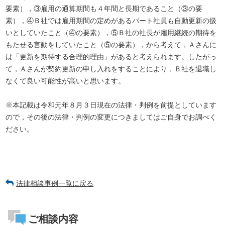
要素），③雇用の通算期間も４年間と長期であること（③の要
素），④Ｂ社では雇用期間の定めがあるパート社員も自動更新の扱
いとしていたこと（④の要素），⑤Ｂ社の社長が雇用継続の期待を
もたせる言動をしていたこと（⑤の要素），から考えて，Ａさんに
は「更新を期待する合理的理由」があると考えられます。したがっ
て，Ａさんが契約更新の申し入れをすることにより，Ｂ社を退職し
なくて良い可能性が高いと思います。
※本記載は令和元年８月３日現在の法律・判例を前提としています
ので，その後の法律・判例の変更につきましてはご自身でお調べく
ださい。
法律相談事例一覧に戻る
ご相談内容