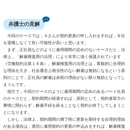
弁護士の見解
今回のケースでは，Ａさんが契約更新の申し入れをすれば，Ｂ社
を退職しなくて良い可能性が高いと思います。
まず，正社員などのように雇用期間の定めのないケースだと，法
律上，「解雇権濫用の法理」により非常に強く保護されています
（労働契約法第１６条）。解雇権濫用の法理とは，客観的に合理的
な理由を欠き，社会通念上相当性のない解雇は無効になるという原
則のことで，正社員の解雇は余程の理由がない限り無効となってし
まうんです。
他方で，今回のケースのように雇用期間の定めのあるパート社員
のケースだと，契約期間が経過すれば，原則として，契約者双方の
事情に関わらず，解雇手続を経ることなく契約が終了してしまうこ
とになります。
しかし，法律上，契約期間の満了時に更新を期待する合理的理由
がある場合は，適切に雇用契約の更新の申込みをすれば，解雇権濫