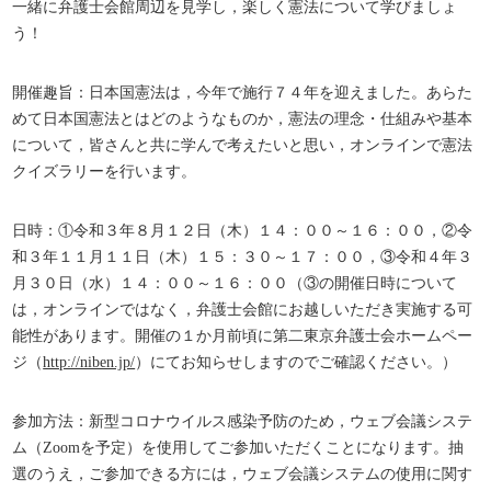
一緒に弁護士会館周辺を見学し，楽しく憲法について学びましょ
う！
開催趣旨：日本国憲法は，今年で施行７４年を迎えました。あらた
めて日本国憲法とはどのようなものか，憲法の理念・仕組みや基本
について，皆さんと共に学んで考えたいと思い，オンラインで憲法
クイズラリーを行います。
日時：①令和３年８月１２日（木）１４：００～１６：００，②令
和３年１１月１１日（木）１５：３０～１７：００，③令和４年３
月３０日（水）１４：００～１６：００（③の開催日時について
は，オンラインではなく，弁護士会館にお越しいただき実施する可
能性があります。開催の１か月前頃に第二東京弁護士会ホームペー
ジ（
http://niben.jp/
）にてお知らせしますのでご確認ください。）
参加方法：新型コロナウイルス感染予防のため，ウェブ会議システ
ム（Zoomを予定）を使用してご参加いただくことになります。抽
選のうえ，ご参加できる方には，ウェブ会議システムの使用に関す