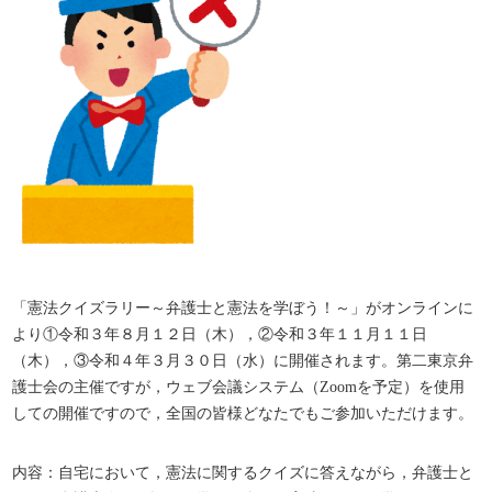
「憲法クイズラリー～弁護士と憲法を学ぼう！～」がオンラインに
より①令和３年８月１２日（木），②令和３年１１月１１日
（木），③令和４年３月３０日（水）に開催されます。第二東京弁
護士会の主催ですが，ウェブ会議システム（Zoomを予定）を使用
しての開催ですので，全国の皆様どなたでもご参加いただけます。
内容：自宅において，憲法に関するクイズに答えながら，弁護士と