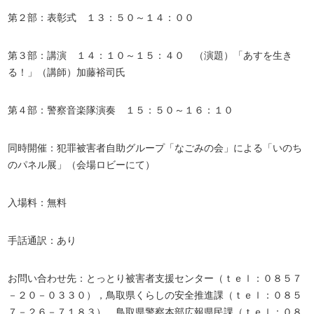
第２部：表彰式 １３：５０～１４：００
第３部：講演 １４：１０～１５：４０ （演題）「あすを生き
る！」（講師）加藤裕司氏
第４部：警察音楽隊演奏 １５：５０～１６：１０
同時開催：犯罪被害者自助グループ「なごみの会」による「いのち
のパネル展」（会場ロビーにて）
入場料：無料
手話通訳：あり
お問い合わせ先：とっとり被害者支援センター（ｔｅｌ：０８５７
－２０－０３３０），鳥取県くらしの安全推進課（ｔｅｌ：０８５
７－２６－７１８３），鳥取県警察本部広報県民課（ｔｅｌ：０８