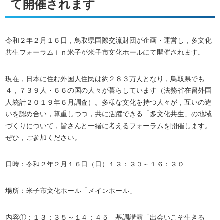
て開催されます
令和２年２月１６日，鳥取県国際交流財団が企画・運営し，多文化
共生フォーラムｉｎ米子が米子市文化ホールにて開催されます。
現在，日本に住む外国人住民は約２８３万人となり，鳥取県でも
４，７３９人・６６の国の人々が暮らしています（法務省在留外国
人統計２０１９年６月調査）。多様な文化を持つ人々が，互いの違
いを認め合い，尊重しつつ，共に活躍できる「多文化共生」の地域
づくりについて，皆さんと一緒に考えるフォーラムを開催します。
ぜひ，ご参加ください。
日時：令和２年２月１６日（日）１３：３０～１６：３０
場所：米子市文化ホール「メインホール」
内容①：１３：３５～１４：４５ 基調講演「出会いこそ生きる