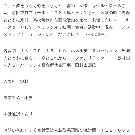
力」～夢をつなぐ心をつなぐ～ 講師：女優 サヘル・ローズさ
ん 講師プロフィール：１９８５年イラン生まれ。８歳の時に養母
とともに来日。高校時代から芸能活動を始め，女優，タレント，キ
ャスターとしてＴＶ，ラジオ，映画，舞台と活動中。現在，「ノン
ストップ！」（フジテレビ）などにレギュラー出演中。
内容②：１５：００～１６：００ パネルディスカッション「外国
人とともに暮らす～今とこれから」 ファシリテーター：一般財団
法人ダイバーシティ研究所代表理事 田村太郎氏
入場料：無料
事前申込：不要
手話通訳：あり
お問い合わせ：公益財団法人鳥取県国際交流財団 ＴＥＬ：０８５