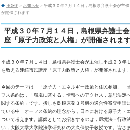
HOME
>
お知らせ
>
平成３０年７月１４日，島根県弁護士会が主催
が開催されます
平成３０年７月１４日，島根県弁護士会
座「原子力政策と人権」が開催されま
平成３０年７月１４日，島根県弁護士会が主催し平成２３年
を数える連続市民講座「原子力政策と人権」が開催されます
今回のテーマは，「原子力・エネルギー政策と住民参加」－
フス条約は，「環境に関する，情報へのアクセス，意思決定
関する条約」です。折しも島根原発３号機の適合性審査申請
ている中，オーフス条約の理念から，日本における原子力・
ついて考えます。講師としてお招きするのは，環境法・行政
い，大阪大学大学院法学研究科の大久保規子教授です。皆さ