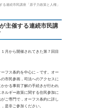
する連続市民講座「原子力政策と人権」
が主催する連続市民講
す
１１月から開催されてきた第７回目
。
オーフス条約を中心に－です。オー
への市民参画，司法へのアクセスに
にかかる事前了解の手続きが行われ
エネルギー政策に関する住民参加に
法がご専門で，オーフス条約に詳し
ま，是非ご参加ください。