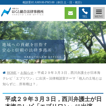
TEL
HOME
>
お知らせ
>
平成２９年３月３日，西川弁護士が日本海
テレビ「エブリワン」に出演～法律相談室テーマ「他人の土地とは
知らずに…所有権は？」
平成２９年３月３日，西川弁護士が日