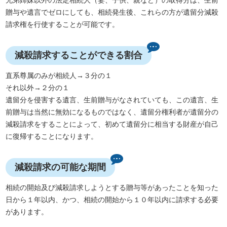
兄弟姉妹以外の法定相続人（妻、子供、親など）の取得分は、生前
贈与や遺言でゼロにしても、相続発生後、これらの方が遺留分減殺
請求権を行使することが可能です。
減殺請求することができる割合
直系尊属のみが相続人→３分の１
それ以外→２分の１
遺留分を侵害する遺言、生前贈与がなされていても、この遺言、生
前贈与は当然に無効になるものではなく、遺留分権利者が遺留分の
減殺請求をすることによって、初めて遺留分に相当する財産が自己
に復帰することになります。
減殺請求の可能な期間
相続の開始及び減殺請求しようとする贈与等があったことを知った
日から１年以内、かつ、相続の開始から１０年以内に請求する必要
があります。