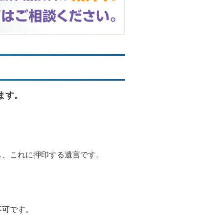
ます。
し、これに押印する遺言です。
不可です。